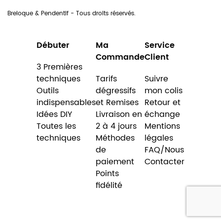
Breloque & Pendentif - Tous droits réservés.
Débuter
Ma
Service
Commande
Client
3 Premières
techniques
Tarifs
Suivre
Outils
dégressifs
mon colis
indispensables
et Remises
Retour et
Idées DIY
Livraison en
échange
Toutes les
2 à 4 jours
Mentions
techniques
Méthodes
légales
de
FAQ/Nous
paiement
Contacter
Points
fidélité