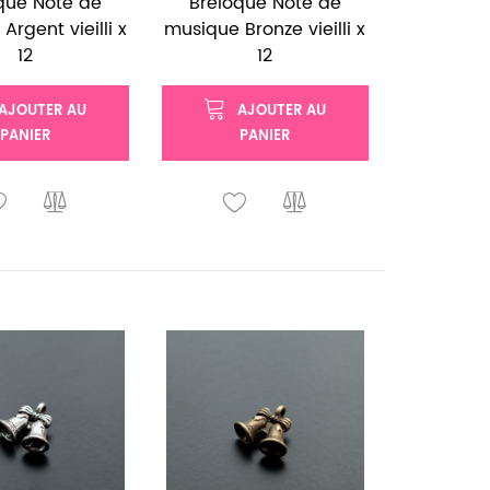
que Note de
Breloque Note de
Argent vieilli x
musique Bronze vieilli x
12
12
AJOUTER AU
AJOUTER AU
PANIER
PANIER