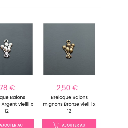
,78 €
2,50 €
oque Balons
Breloque Balons
Argent vieilli x
mignons Bronze vieilli x
12
12
AJOUTER AU
AJOUTER AU