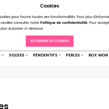
Cookies
okies pour fournir toutes ses fonctionnalités. Pour plus d'inform
pte
Ma liste d’envies
Connexion
Créer
veuillez consulter notre
Politique de confidentialité
. Pour accep
bouton Autoriser ci-dessous.
AUTORISER LES COOKIES
S
SOLDES
PENDENTIFS
PERLES
BOX MON 
es