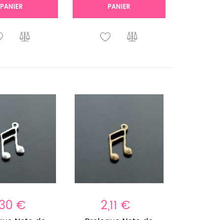
PANIER
PANIER
,30 €
2,11 €