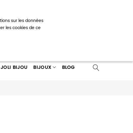
Mon panier
0
ations sur les données
 un compte
ter les cookies de ce
JOLI BIJOU
BIJOUX
BLOG