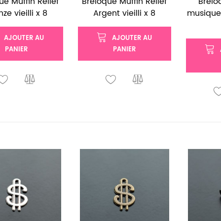
ue Muffin Relief
Breloque Muffin Relief
Brelo
ze vieilli x 8
Argent vieilli x 8
musique 
AJOUTER AU
AJOUTER AU
PANIER
PANIER