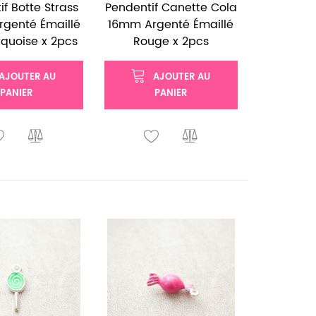
f Botte Strass
Pendentif Canette Cola
genté Émaillé
16mm Argenté Émaillé
rquoise x 2pcs
Rouge x 2pcs
AJOUTER AU
AJOUTER AU
PANIER
PANIER