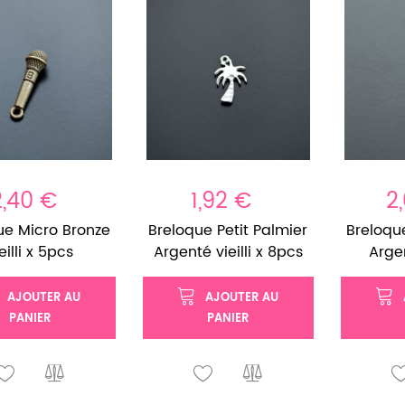
2,40 €
1,92 €
2
ue Micro Bronze
Breloque Petit Palmier
Breloqu
eilli x 5pcs
Argenté vieilli x 8pcs
Argen
AJOUTER AU
AJOUTER AU
PANIER
PANIER