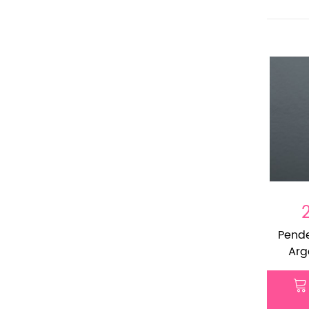
Pende
Arge