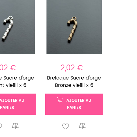
,02 €
2,02 €
e Sucre d'orge
Breloque Sucre d'orge
t vieilli x 6
Bronze vieilli x 6
AJOUTER AU
AJOUTER AU
PANIER
PANIER