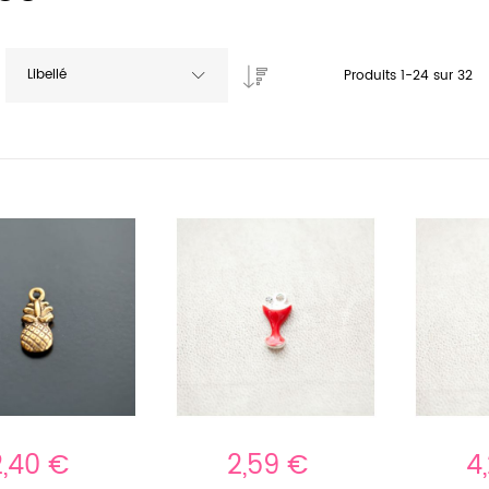
Libellé
Produits
1
-
24
sur
32
2,40 €
2,59 €
4