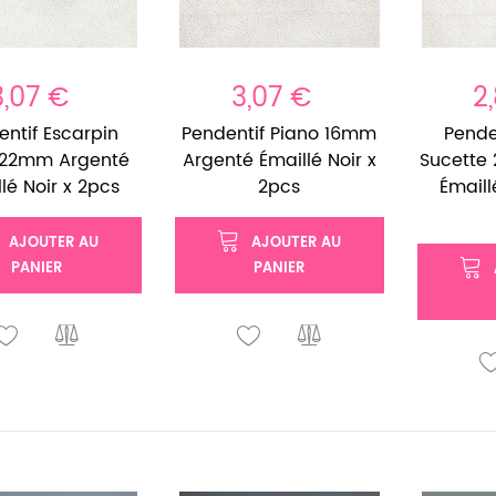
3,07 €
3,07 €
2
entif Escarpin
Pendentif Piano 16mm
Pende
 22mm Argenté
Argenté Émaillé Noir x
Sucette
lé Noir x 2pcs
2pcs
Émaill
AJOUTER AU
AJOUTER AU
PANIER
PANIER