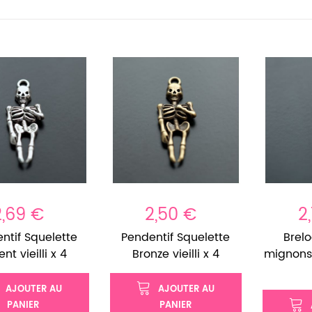
2,69 €
2,50 €
2
ntif Squelette
Pendentif Squelette
Brel
nt vieilli x 4
Bronze vieilli x 4
mignons 
AJOUTER AU
AJOUTER AU
PANIER
PANIER