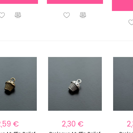
2,59 €
2,30 €
2