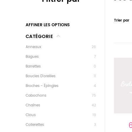
Trier par
AFFINER LES OPTIONS
CATÉGORIE
Anneaux
26
Bagues
7
Barrettes
0
Boucles D'oreilles
11
Broches - Épingles
4
Cabochons
75
Chaînes
42
Clous
19
Collerettes
3