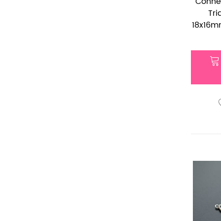
Conne
Tri
18x16mm