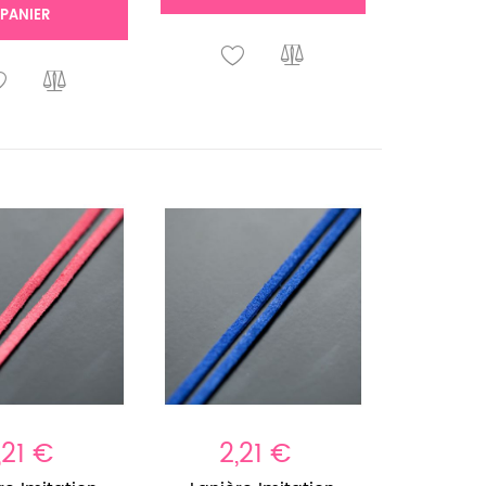
PANIER
,21 €
2,21 €