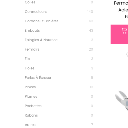
Fermo
Colles
0
Acie
Connecteurs
140
6
Cordons Et Lanières
63
Embouts
43
Epingles À Nourrice
3
Fermoirs
20
Fils
3
Fioles
3
Perles À Écraser
8
Pinces
13
Plumes
0
Pochettes
0
Rubans
0
Autres
7