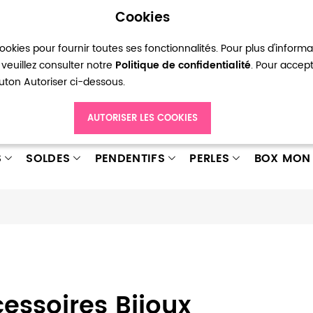
Cookies
okies pour fournir toutes ses fonctionnalités. Pour plus d'inform
pte
Ma liste d’envies
Connexion
Créer
veuillez consulter notre
Politique de confidentialité
. Pour accep
bouton Autoriser ci-dessous.
AUTORISER LES COOKIES
S
SOLDES
PENDENTIFS
PERLES
BOX MON 
essoires Bijoux