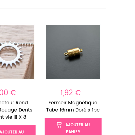
,00 €
1,92 €
ecteur Rond
Fermoir Magnétique
ouage Dents
Tube 16mm Doré x 1pc
t vieilli X 8
AJOUTER AU
PANIER
AJOUTER AU