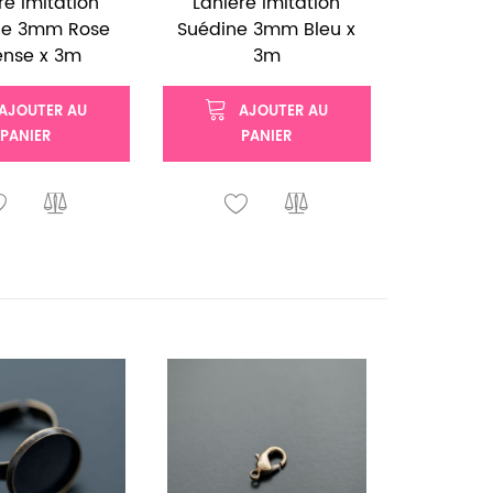
re Imitation
Lanière Imitation
ne 3mm Rose
Suédine 3mm Bleu x
ense x 3m
3m
AJOUTER AU
AJOUTER AU
PANIER
PANIER