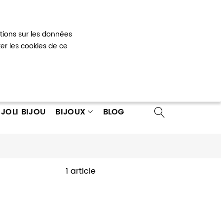
Mon panier
0
ations sur les données
 un compte
ter les cookies de ce
JOLI BIJOU
BIJOUX
BLOG
1 article