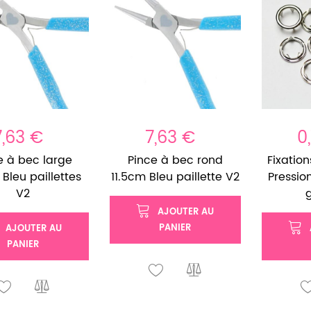
7,63 €
7,63 €
0
e à bec large
Pince à bec rond
Fixatio
 Bleu paillettes
11.5cm Bleu paillette V2
Pressio
V2
g
AJOUTER AU
PANIER
AJOUTER AU
PANIER