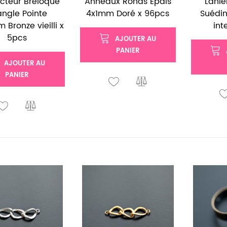
cteur Breloque
Anneaux Ronds Épais
Laniè
angle Pointe
4x1mm Doré x 96pcs
Suédi
 Bronze vieilli x
int
5pcs
AJOUTER AU
PANIER
AJOUTER AU
PANIER