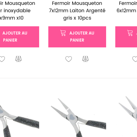
ir Mousqueton
Fermoir Mousqueton
Fermoi
r inoxydable
7x12mm Laiton Argenté
6x12mm 
x9mm x10
gris x 10pcs
AJOUTER AU
AJOUTER AU
PANIER
PANIER