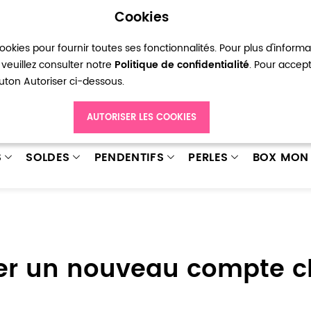
Cookies
okies pour fournir toutes ses fonctionnalités. Pour plus d'inform
pte
Ma liste d’envies
Connexion
Créer
veuillez consulter notre
Politique de confidentialité
. Pour accep
bouton Autoriser ci-dessous.
AUTORISER LES COOKIES
S
SOLDES
PENDENTIFS
PERLES
BOX MON 
er un nouveau compte cl