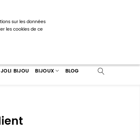
Mon panier
0
ations sur les données
 un compte
ter les cookies de ce
JOLI BIJOU
BIJOUX
BLOG
ient