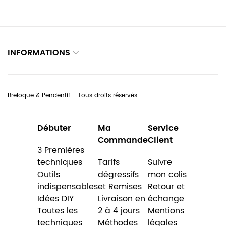
INFORMATIONS
Breloque & Pendentif - Tous droits réservés.
Débuter
Ma
Service
Commande
Client
3 Premières
techniques
Tarifs
Suivre
Outils
dégressifs
mon colis
indispensables
et Remises
Retour et
Idées DIY
Livraison en
échange
Toutes les
2 à 4 jours
Mentions
techniques
Méthodes
légales