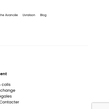
che Avancée
Livraison
Blog
ient
 colis
 échange
égales
Contacter