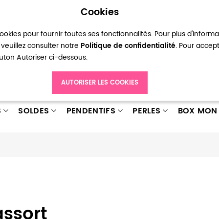
Cookies
okies pour fournir toutes ses fonctionnalités. Pour plus d'inform
pte
Ma liste d’envies
Connexion
Créer
veuillez consulter notre
Politique de confidentialité
. Pour accep
bouton Autoriser ci-dessous.
AUTORISER LES COOKIES
S
SOLDES
PENDENTIFS
PERLES
BOX MON 
ssort