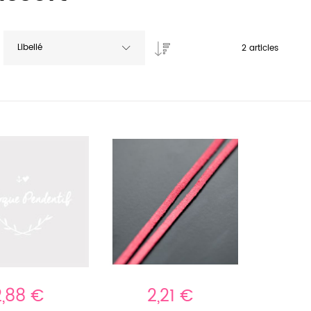
Libellé
2
articles
2,88 €
2,21 €