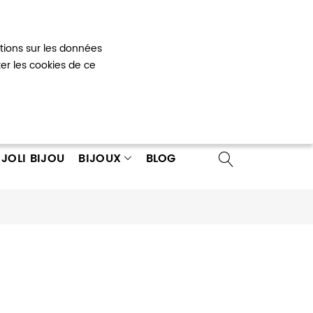
Mon panier
0
ations sur les données
 un compte
ter les cookies de ce
JOLI BIJOU
BIJOUX
BLOG