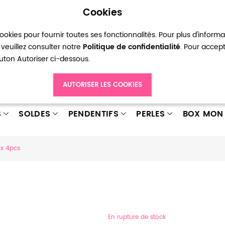
Cookies
okies pour fournir toutes ses fonctionnalités. Pour plus d'inform
pte
Ma liste d’envies
Connexion
Créer
veuillez consulter notre
Politique de confidentialité
. Pour accep
bouton Autoriser ci-dessous.
AUTORISER LES COOKIES
S
SOLDES
PENDENTIFS
PERLES
BOX MON 
x 4pcs
En rupture de stock