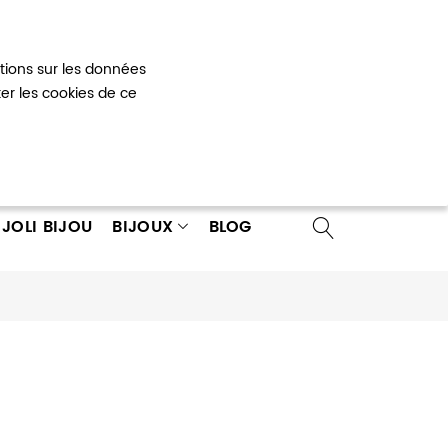
Mon panier
0
ations sur les données
 un compte
ter les cookies de ce
JOLI BIJOU
BIJOUX
BLOG