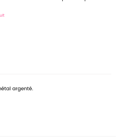
uit
métal argenté.