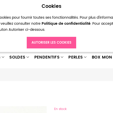
Cookies
okies pour fournir toutes ses fonctionnalités. Pour plus d'inform
pte
Ma liste d’envies
Connexion
Créer
veuillez consulter notre
Politique de confidentialité
. Pour accep
bouton Autoriser ci-dessous.
AUTORISER LES COOKIES
S
SOLDES
PENDENTIFS
PERLES
BOX MON 
En stock