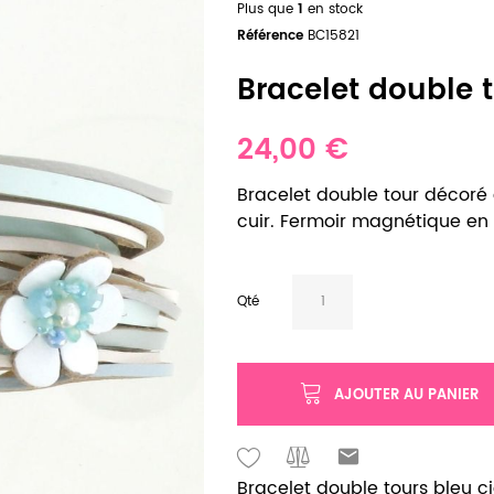
Plus que
1
en stock
Référence
BC15821
Bracelet double t
24,00 €
Bracelet double tour décoré d
cuir. Fermoir magnétique en
Qté
AJOUTER AU PANIER
Bracelet double tours bleu ci