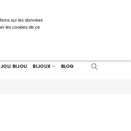
Mon panier
0
ations sur les données
 un compte
ter les cookies de ce
JOLI BIJOU
BIJOUX
BLOG