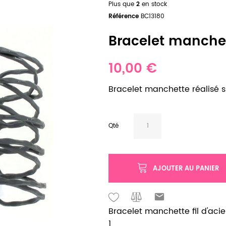
Plus que
2
en stock
Référence
BC13180
Bracelet manchett
10,00 €
Bracelet manchette réalisé sur
Qté
AJOUTER AU PANIER
Bracelet manchette fil d'acie
1