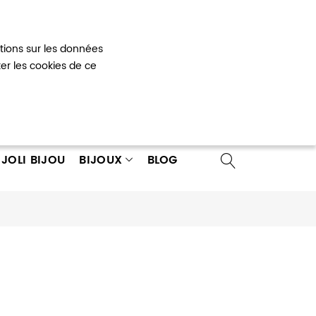
Mon panier
0
ations sur les données
 un compte
ter les cookies de ce
JOLI BIJOU
BIJOUX
BLOG