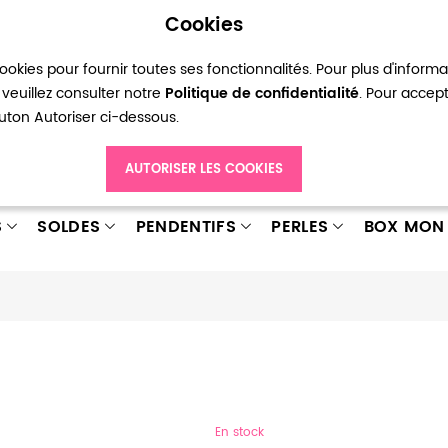
Cookies
okies pour fournir toutes ses fonctionnalités. Pour plus d'inform
pte
Ma liste d’envies
Connexion
Créer
veuillez consulter notre
Politique de confidentialité
. Pour accep
bouton Autoriser ci-dessous.
AUTORISER LES COOKIES
S
SOLDES
PENDENTIFS
PERLES
BOX MON 
En stock