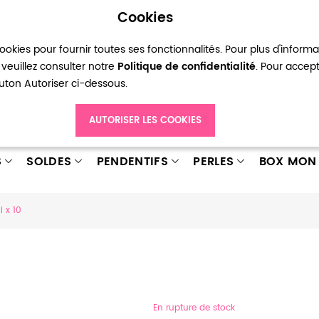
Cookies
okies pour fournir toutes ses fonctionnalités. Pour plus d'inform
pte
Ma liste d’envies
Connexion
Créer
veuillez consulter notre
Politique de confidentialité
. Pour accep
bouton Autoriser ci-dessous.
AUTORISER LES COOKIES
S
SOLDES
PENDENTIFS
PERLES
BOX MON 
i x 10
En rupture de stock