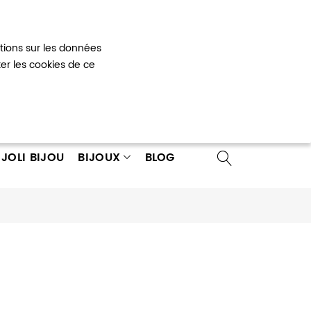
Mon panier
0
ations sur les données
 un compte
ter les cookies de ce
JOLI BIJOU
BIJOUX
BLOG