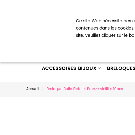
Bienvenue !
Ce site Web nécessite des co
Mon com
contenues dans les cookies, 
site, veuillez cliquer sur le 
ACCESSOIRES BIJOUX
BRELOQUE
Accueil
Breloque Balle Pistolet Bronze vieilli x 10pcs