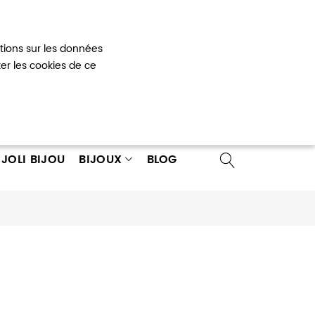
Mon panier
0
ations sur les données
 un compte
ter les cookies de ce
JOLI BIJOU
BIJOUX
BLOG