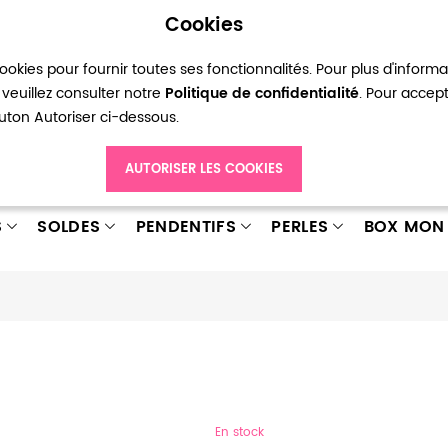
Cookies
okies pour fournir toutes ses fonctionnalités. Pour plus d'inform
pte
Ma liste d’envies
Connexion
Créer
veuillez consulter notre
Politique de confidentialité
. Pour accep
bouton Autoriser ci-dessous.
AUTORISER LES COOKIES
S
SOLDES
PENDENTIFS
PERLES
BOX MON 
En stock