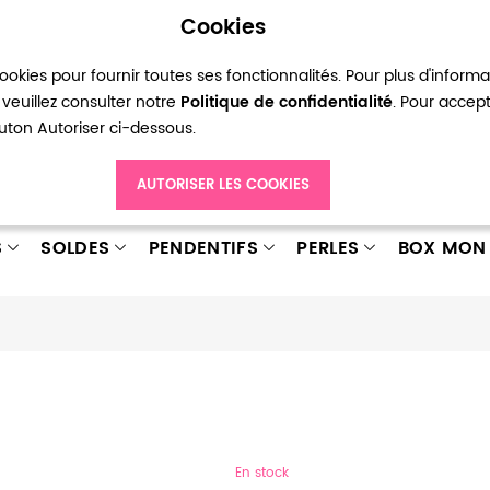
Cookies
okies pour fournir toutes ses fonctionnalités. Pour plus d'inform
pte
Ma liste d’envies
Connexion
Créer
veuillez consulter notre
Politique de confidentialité
. Pour accep
bouton Autoriser ci-dessous.
AUTORISER LES COOKIES
S
SOLDES
PENDENTIFS
PERLES
BOX MON 
En stock