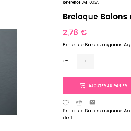
Référence
BAL-003A
Breloque Balons m
2,78 €
Breloque Balons mignons Arge
Qté
AJOUTER AU PANIER
Breloque Balons mignons Argen
de 1