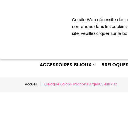
Bienvenue !
Ce site Web nécessite des co
Mon com
contenues dans les cookies, 
site, veuillez cliquer sur le 
ACCESSOIRES BIJOUX
BRELOQUE
Accueil
Breloque Balons mignons Argent vieilli x 12