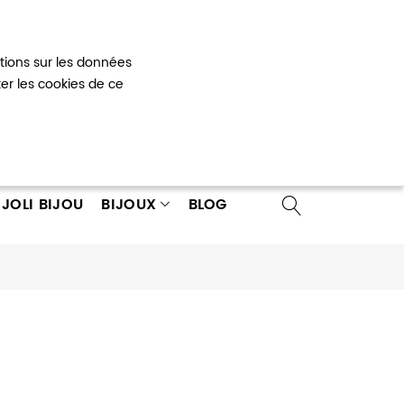
Mon panier
0
ations sur les données
 un compte
ter les cookies de ce
JOLI BIJOU
BIJOUX
BLOG