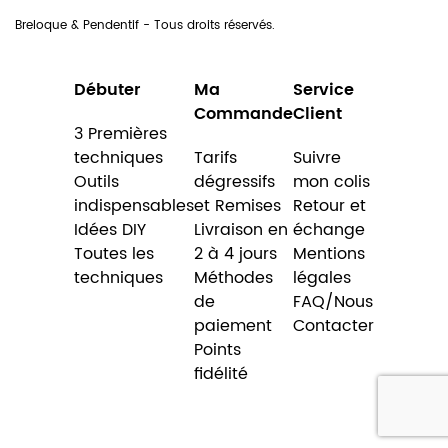
Breloque & Pendentif - Tous droits réservés.
Débuter
Ma
Service
Commande
Client
3 Premières
techniques
Tarifs
Suivre
Outils
dégressifs
mon colis
indispensables
et Remises
Retour et
Idées DIY
Livraison en
échange
Toutes les
2 à 4 jours
Mentions
techniques
Méthodes
légales
de
FAQ/Nous
paiement
Contacter
Points
fidélité