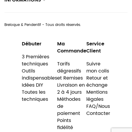
INFORMATIONS
Breloque & Pendentif - Tous droits réservés.
Débuter
Ma
Service
Commande
Client
3 Premières
techniques
Tarifs
Suivre
Outils
dégressifs
mon colis
indispensables
et Remises
Retour et
Idées DIY
Livraison en
échange
Toutes les
2 à 4 jours
Mentions
techniques
Méthodes
légales
de
FAQ/Nous
paiement
Contacter
Points
fidélité