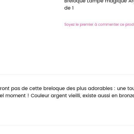
Breloque Lampe magique Argen
de 1
Soyez le premier à commenter ce prod
ont pas de cette breloque des plus adorables : une tou
 moment ! Couleur argent vieilli, existe aussi en bronze 