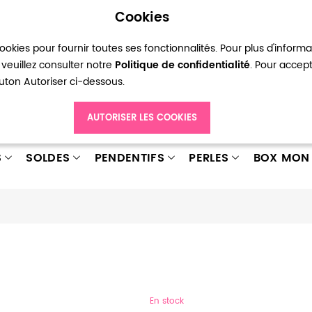
Cookies
okies pour fournir toutes ses fonctionnalités. Pour plus d'inform
pte
Ma liste d’envies
Connexion
Créer
veuillez consulter notre
Politique de confidentialité
. Pour accep
bouton Autoriser ci-dessous.
AUTORISER LES COOKIES
S
SOLDES
PENDENTIFS
PERLES
BOX MON 
En stock