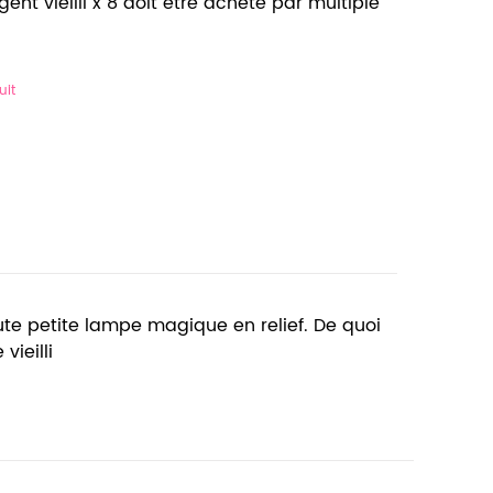
t vieilli x 8 doit être acheté par multiple
uit
te petite lampe magique en relief. De quoi
vieilli