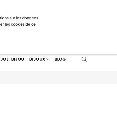
Mon panier
0
ations sur les données
 un compte
ter les cookies de ce
JOLI BIJOU
BIJOUX
BLOG