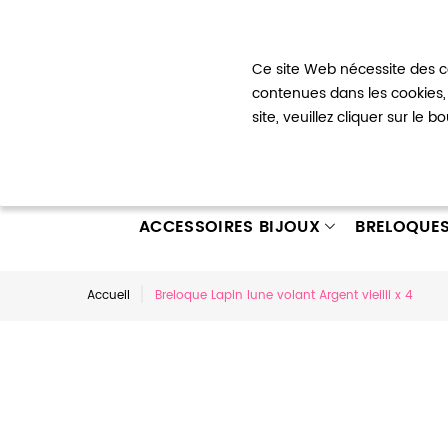
Bienvenue !
Ce site Web nécessite des co
Mon com
contenues dans les cookies, 
site, veuillez cliquer sur le 
ACCESSOIRES BIJOUX
BRELOQUE
Accueil
Breloque Lapin lune volant Argent vieilli x 4