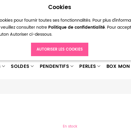
Cookies
okies pour fournir toutes ses fonctionnalités. Pour plus d'inform
pte
Ma liste d’envies
Connexion
Créer
veuillez consulter notre
Politique de confidentialité
. Pour accep
bouton Autoriser ci-dessous.
AUTORISER LES COOKIES
S
SOLDES
PENDENTIFS
PERLES
BOX MON 
En stock