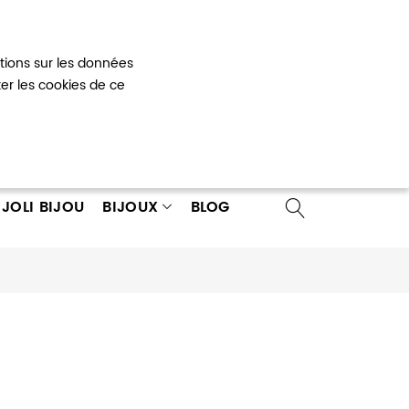
Mon panier
0
ations sur les données
 un compte
ter les cookies de ce
JOLI BIJOU
BIJOUX
BLOG