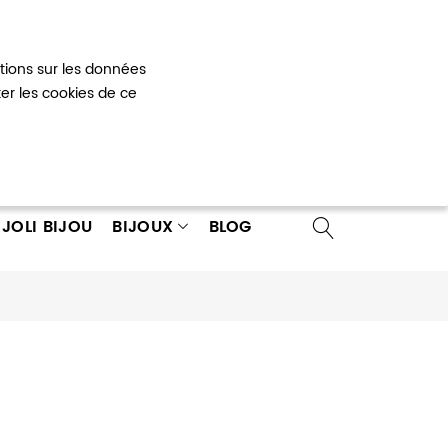
Mon panier
0
ations sur les données
 un compte
ter les cookies de ce
JOLI BIJOU
BIJOUX
BLOG