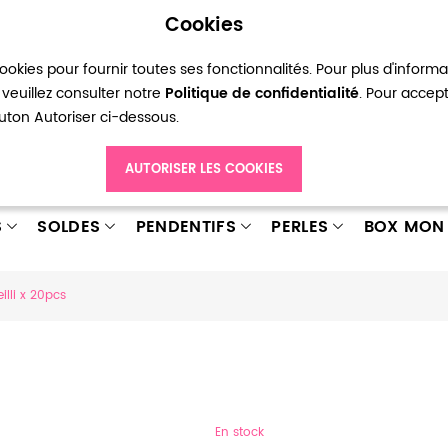
Cookies
okies pour fournir toutes ses fonctionnalités. Pour plus d'inform
pte
Ma liste d’envies
Connexion
Créer
veuillez consulter notre
Politique de confidentialité
. Pour accep
bouton Autoriser ci-dessous.
AUTORISER LES COOKIES
S
SOLDES
PENDENTIFS
PERLES
BOX MON 
lli x 20pcs
En stock