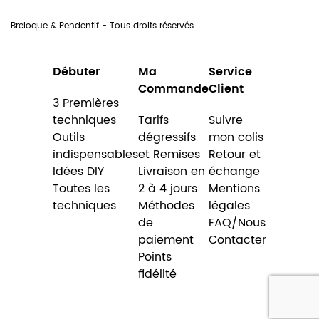
Breloque & Pendentif - Tous droits réservés.
Débuter
Ma
Service
Commande
Client
3 Premières
techniques
Tarifs
Suivre
Outils
dégressifs
mon colis
indispensables
et Remises
Retour et
Idées DIY
Livraison en
échange
Toutes les
2 à 4 jours
Mentions
techniques
Méthodes
légales
de
FAQ/Nous
paiement
Contacter
Points
fidélité