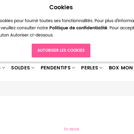
Cookies
okies pour fournir toutes ses fonctionnalités. Pour plus d'inform
pte
Ma liste d’envies
Connexion
Créer
veuillez consulter notre
Politique de confidentialité
. Pour accep
bouton Autoriser ci-dessous.
AUTORISER LES COOKIES
S
SOLDES
PENDENTIFS
PERLES
BOX MON 
En stock