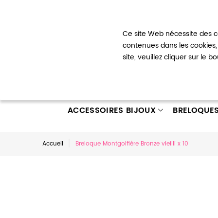
Bienvenue !
Ce site Web nécessite des co
Mon com
contenues dans les cookies, 
site, veuillez cliquer sur le 
ACCESSOIRES BIJOUX
BRELOQUE
Accueil
Breloque Montgolfière Bronze vieilli x 10