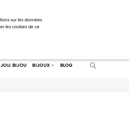
Mon panier
0
ations sur les données
 un compte
ter les cookies de ce
JOLI BIJOU
BIJOUX
BLOG