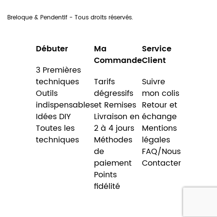
Breloque & Pendentif - Tous droits réservés.
Débuter
Ma
Service
Commande
Client
3 Premières
techniques
Tarifs
Suivre
Outils
dégressifs
mon colis
indispensables
et Remises
Retour et
Idées DIY
Livraison en
échange
Toutes les
2 à 4 jours
Mentions
techniques
Méthodes
légales
de
FAQ/Nous
paiement
Contacter
Points
fidélité