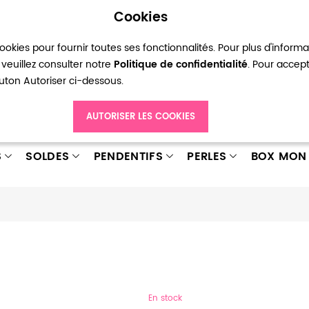
Cookies
okies pour fournir toutes ses fonctionnalités. Pour plus d'inform
pte
Ma liste d’envies
Connexion
Créer
veuillez consulter notre
Politique de confidentialité
. Pour accep
bouton Autoriser ci-dessous.
AUTORISER LES COOKIES
S
SOLDES
PENDENTIFS
PERLES
BOX MON 
En stock