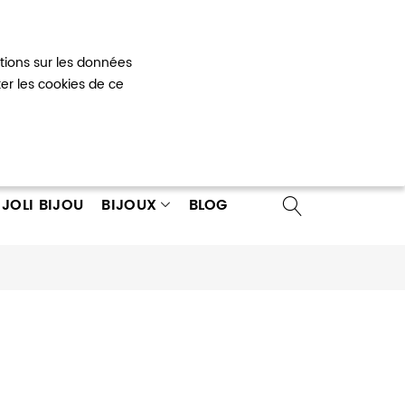
Mon panier
0
ations sur les données
 un compte
ter les cookies de ce
JOLI BIJOU
BIJOUX
BLOG