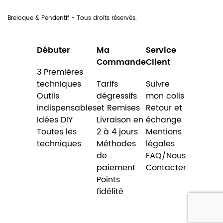
Breloque & Pendentif - Tous droits réservés.
Débuter
Ma
Service
Commande
Client
3 Premières
techniques
Tarifs
Suivre
Outils
dégressifs
mon colis
indispensables
et Remises
Retour et
Idées DIY
Livraison en
échange
Toutes les
2 à 4 jours
Mentions
techniques
Méthodes
légales
de
FAQ/Nous
paiement
Contacter
Points
fidélité