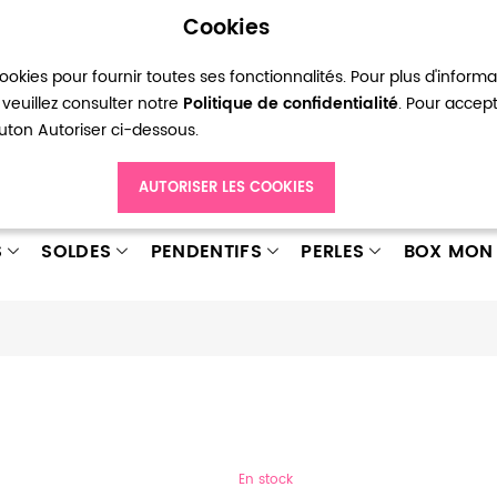
Cookies
okies pour fournir toutes ses fonctionnalités. Pour plus d'inform
pte
Ma liste d’envies
Connexion
Créer
veuillez consulter notre
Politique de confidentialité
. Pour accep
bouton Autoriser ci-dessous.
AUTORISER LES COOKIES
S
SOLDES
PENDENTIFS
PERLES
BOX MON 
En stock