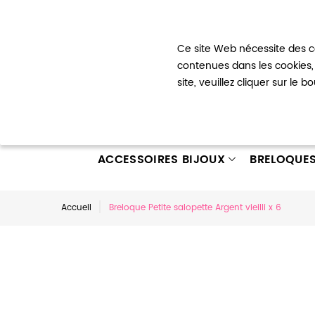
Bienvenue !
Ce site Web nécessite des co
Mon com
contenues dans les cookies, 
site, veuillez cliquer sur le 
ACCESSOIRES BIJOUX
BRELOQUE
Accueil
Breloque Petite salopette Argent vieilli x 6