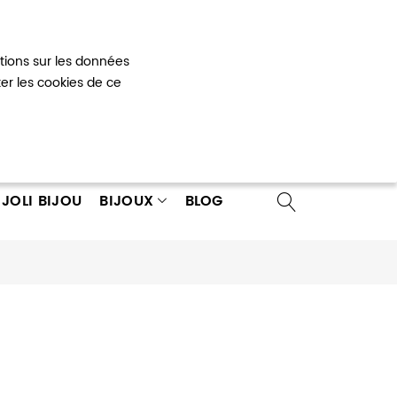
Mon panier
0
ations sur les données
 un compte
ter les cookies de ce
JOLI BIJOU
BIJOUX
BLOG