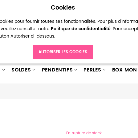
Cookies
okies pour fournir toutes ses fonctionnalités. Pour plus d'inform
pte
Ma liste d’envies
Connexion
Créer
veuillez consulter notre
Politique de confidentialité
. Pour accep
bouton Autoriser ci-dessous.
AUTORISER LES COOKIES
S
SOLDES
PENDENTIFS
PERLES
BOX MON 
En rupture de stock