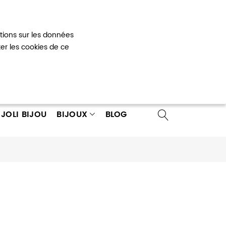
Mon panier
0
ations sur les données
 un compte
ter les cookies de ce
JOLI BIJOU
BIJOUX
BLOG