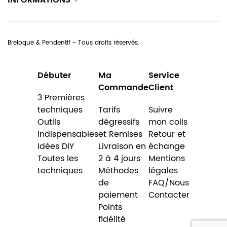
INFORMATIONS
Breloque & Pendentif - Tous droits réservés.
Débuter
Ma
Service
Commande
Client
3 Premières
techniques
Tarifs
Suivre
Outils
dégressifs
mon colis
indispensables
et Remises
Retour et
Idées DIY
Livraison en
échange
Toutes les
2 à 4 jours
Mentions
techniques
Méthodes
légales
de
FAQ/Nous
paiement
Contacter
Points
fidélité