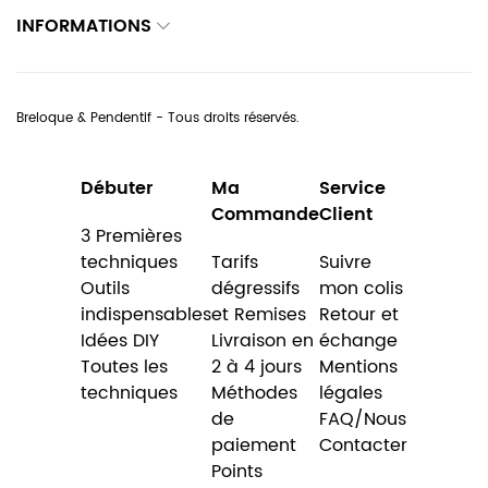
INFORMATIONS
Breloque & Pendentif - Tous droits réservés.
Débuter
Ma
Service
Commande
Client
3 Premières
techniques
Tarifs
Suivre
Outils
dégressifs
mon colis
indispensables
et Remises
Retour et
Idées DIY
Livraison en
échange
Toutes les
2 à 4 jours
Mentions
techniques
Méthodes
légales
de
FAQ/Nous
paiement
Contacter
Points