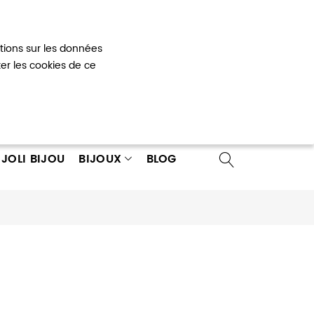
Mon panier
0
ations sur les données
 un compte
ter les cookies de ce
JOLI BIJOU
BIJOUX
BLOG