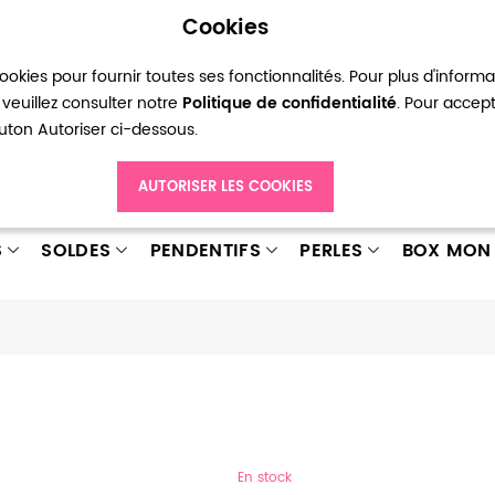
Cookies
okies pour fournir toutes ses fonctionnalités. Pour plus d'inform
pte
Ma liste d’envies
Connexion
Créer
veuillez consulter notre
Politique de confidentialité
. Pour accep
bouton Autoriser ci-dessous.
AUTORISER LES COOKIES
S
SOLDES
PENDENTIFS
PERLES
BOX MON 
En stock