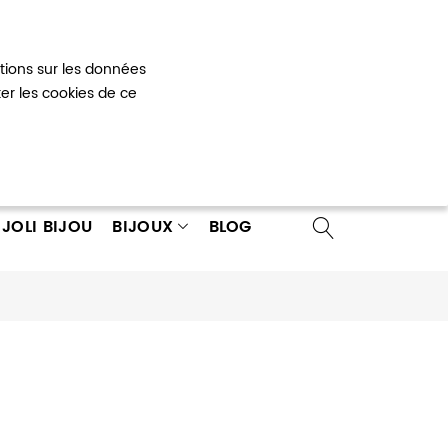
Mon panier
0
ations sur les données
 un compte
ter les cookies de ce
JOLI BIJOU
BIJOUX
BLOG