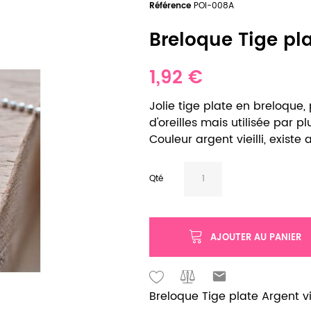
Référence
POI-008A
Breloque Tige plat
1,92 €
Jolie tige plate en breloque,
d'oreilles mais utilisée par pl
Couleur argent vieilli, existe a
Qté
AJOUTER AU PANIER
Breloque Tige plate Argent vie