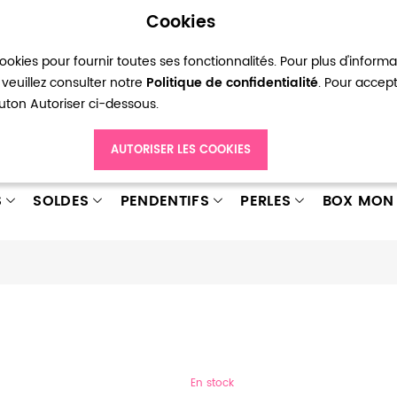
Cookies
okies pour fournir toutes ses fonctionnalités. Pour plus d'inform
pte
Ma liste d’envies
Connexion
Créer
veuillez consulter notre
Politique de confidentialité
. Pour accep
bouton Autoriser ci-dessous.
AUTORISER LES COOKIES
S
SOLDES
PENDENTIFS
PERLES
BOX MON 
En stock