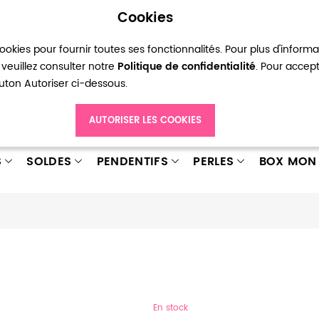
Cookies
okies pour fournir toutes ses fonctionnalités. Pour plus d'inform
pte
Ma liste d’envies
Connexion
Créer
veuillez consulter notre
Politique de confidentialité
. Pour accep
bouton Autoriser ci-dessous.
AUTORISER LES COOKIES
S
SOLDES
PENDENTIFS
PERLES
BOX MON 
En stock