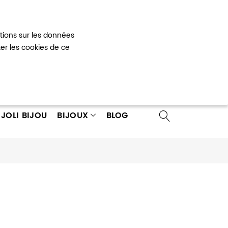
Mon panier
0
ations sur les données
 un compte
ter les cookies de ce
JOLI BIJOU
BIJOUX
BLOG