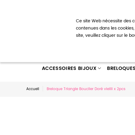
Bienvenue !
Ce site Web nécessite des co
Mon com
contenues dans les cookies, 
site, veuillez cliquer sur le 
ACCESSOIRES BIJOUX
BRELOQUE
Accueil
Breloque Triangle Bouclier Doré vieilli x 2pcs