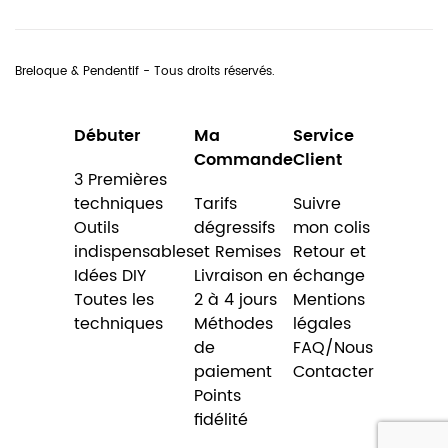
Breloque & Pendentif - Tous droits réservés.
Débuter
Ma
Service
Commande
Client
3 Premières
techniques
Tarifs
Suivre
Outils
dégressifs
mon colis
indispensables
et Remises
Retour et
Idées DIY
Livraison en
échange
Toutes les
2 à 4 jours
Mentions
techniques
Méthodes
légales
de
FAQ/Nous
paiement
Contacter
Points
fidélité