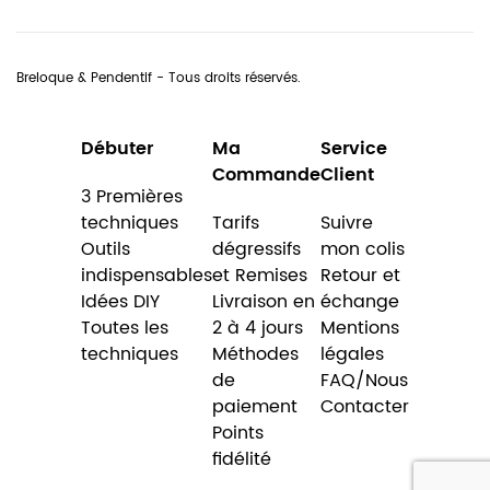
Breloque & Pendentif - Tous droits réservés.
Débuter
Ma
Service
Commande
Client
3 Premières
techniques
Tarifs
Suivre
Outils
dégressifs
mon colis
indispensables
et Remises
Retour et
Idées DIY
Livraison en
échange
Toutes les
2 à 4 jours
Mentions
techniques
Méthodes
légales
de
FAQ/Nous
paiement
Contacter
Points
fidélité