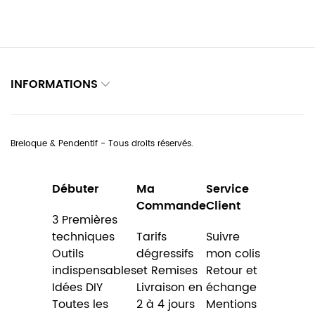
INFORMATIONS
Breloque & Pendentif - Tous droits réservés.
Débuter
Ma
Service
Commande
Client
3 Premières
techniques
Tarifs
Suivre
Outils
dégressifs
mon colis
indispensables
et Remises
Retour et
Idées DIY
Livraison en
échange
Toutes les
2 à 4 jours
Mentions