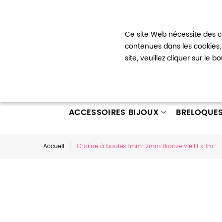
Bienvenue !
Ce site Web nécessite des co
Mon com
contenues dans les cookies, 
site, veuillez cliquer sur le 
ACCESSOIRES BIJOUX
BRELOQUE
Accueil
Chaîne à boules 1mm-2mm Bronze vieilli x 1m