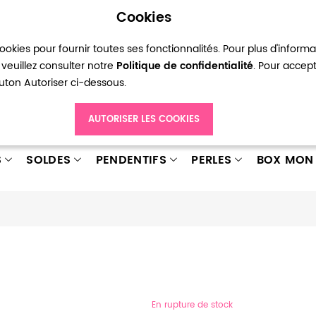
Cookies
okies pour fournir toutes ses fonctionnalités. Pour plus d'inform
pte
Ma liste d’envies
Connexion
Créer
veuillez consulter notre
Politique de confidentialité
. Pour accep
bouton Autoriser ci-dessous.
AUTORISER LES COOKIES
S
SOLDES
PENDENTIFS
PERLES
BOX MON 
En rupture de stock