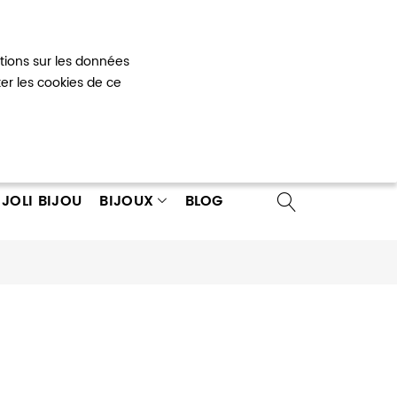
Mon panier
0
ations sur les données
 un compte
ter les cookies de ce
JOLI BIJOU
BIJOUX
BLOG