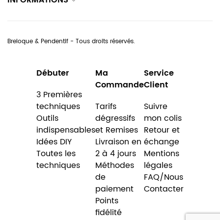
INFORMATIONS
Breloque & Pendentif - Tous droits réservés.
Débuter
Ma
Service
Commande
Client
3 Premières
techniques
Tarifs
Suivre
Outils
dégressifs
mon colis
indispensables
et Remises
Retour et
Idées DIY
Livraison en
échange
Toutes les
2 à 4 jours
Mentions
techniques
Méthodes
légales
de
FAQ/Nous
paiement
Contacter
Points
fidélité