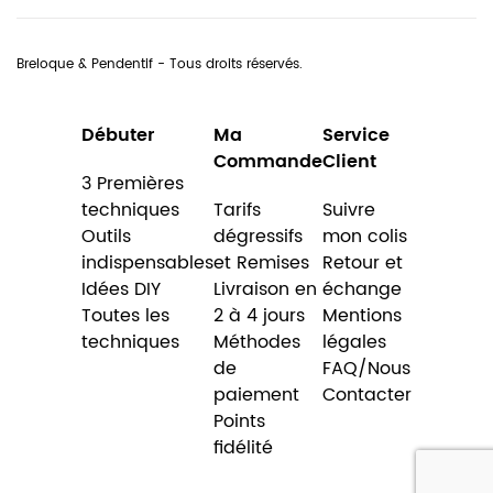
Breloque & Pendentif - Tous droits réservés.
Débuter
Ma
Service
Commande
Client
3 Premières
techniques
Tarifs
Suivre
Outils
dégressifs
mon colis
indispensables
et Remises
Retour et
Idées DIY
Livraison en
échange
Toutes les
2 à 4 jours
Mentions
techniques
Méthodes
légales
de
FAQ/Nous
paiement
Contacter
Points
fidélité