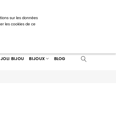
Mon panier
0
ations sur les données
 un compte
ter les cookies de ce
JOLI BIJOU
BIJOUX
BLOG