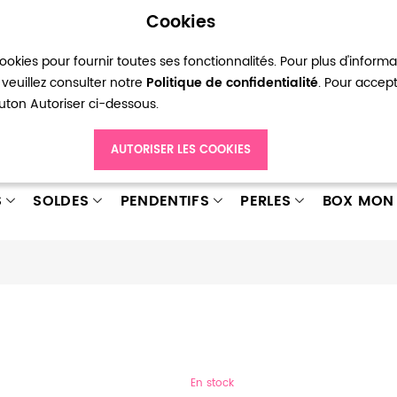
Cookies
okies pour fournir toutes ses fonctionnalités. Pour plus d'inform
pte
Ma liste d’envies
Connexion
Créer
veuillez consulter notre
Politique de confidentialité
. Pour accep
bouton Autoriser ci-dessous.
AUTORISER LES COOKIES
S
SOLDES
PENDENTIFS
PERLES
BOX MON 
En stock