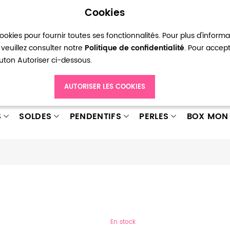
Cookies
okies pour fournir toutes ses fonctionnalités. Pour plus d'inform
pte
Ma liste d’envies
Connexion
Créer
veuillez consulter notre
Politique de confidentialité
. Pour accep
bouton Autoriser ci-dessous.
AUTORISER LES COOKIES
S
SOLDES
PENDENTIFS
PERLES
BOX MON 
En stock