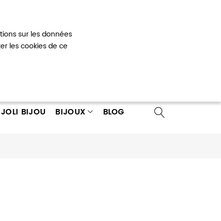
Mon panier
0
ations sur les données
 un compte
ter les cookies de ce
JOLI BIJOU
BIJOUX
BLOG