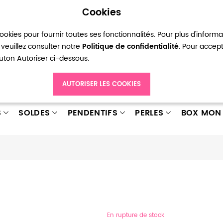
Cookies
okies pour fournir toutes ses fonctionnalités. Pour plus d'inform
pte
Ma liste d’envies
Connexion
Créer
veuillez consulter notre
Politique de confidentialité
. Pour accep
bouton Autoriser ci-dessous.
AUTORISER LES COOKIES
S
SOLDES
PENDENTIFS
PERLES
BOX MON 
En rupture de stock