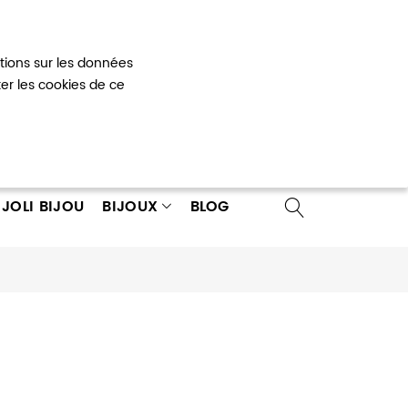
Mon panier
0
ations sur les données
 un compte
ter les cookies de ce
JOLI BIJOU
BIJOUX
BLOG