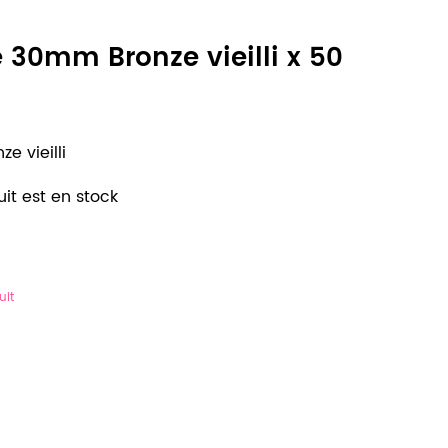
e 30mm Bronze vieilli x 50
e vieilli
it est en stock
uit