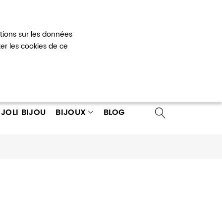
Mon panier
0
ations sur les données
 un compte
ter les cookies de ce
JOLI BIJOU
BIJOUX
BLOG