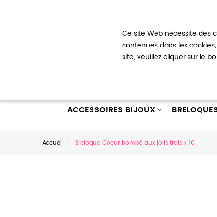
Bienvenue !
Ce site Web nécessite des co
Mon com
contenues dans les cookies, 
site, veuillez cliquer sur le 
ACCESSOIRES BIJOUX
BRELOQUE
Accueil
Breloque Coeur bombé aux jolis trais x 10