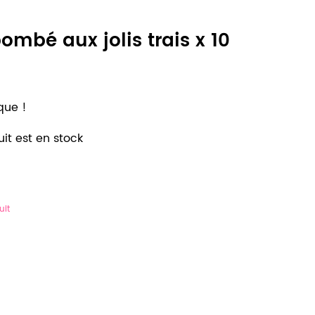
mbé aux jolis trais x 10
que !
it est en stock
uit