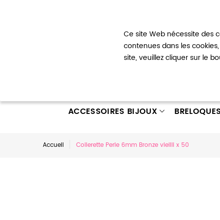
Bienvenue !
Ce site Web nécessite des co
Mon com
contenues dans les cookies, 
site, veuillez cliquer sur le 
ACCESSOIRES BIJOUX
BRELOQUE
Accueil
Collerette Perle 6mm Bronze vieilli x 50