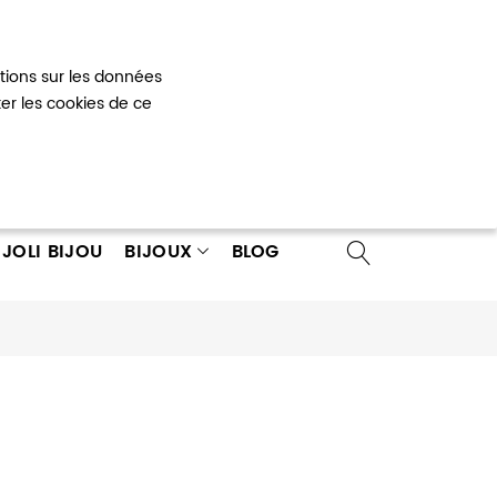
Mon panier
0
ations sur les données
 un compte
ter les cookies de ce
JOLI BIJOU
BIJOUX
BLOG