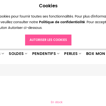
Cookies
okies pour fournir toutes ses fonctionnalités. Pour plus d'inform
pte
Ma liste d’envies
Connexion
Créer
veuillez consulter notre
Politique de confidentialité
. Pour accep
bouton Autoriser ci-dessous.
AUTORISER LES COOKIES
S
SOLDES
PENDENTIFS
PERLES
BOX MON 
En stock