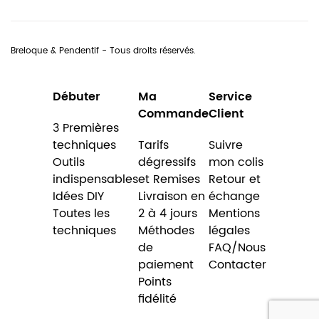
Breloque & Pendentif - Tous droits réservés.
Débuter
Ma
Service
Commande
Client
3 Premières
techniques
Tarifs
Suivre
Outils
dégressifs
mon colis
indispensables
et Remises
Retour et
Idées DIY
Livraison en
échange
Toutes les
2 à 4 jours
Mentions
techniques
Méthodes
légales
de
FAQ/Nous
paiement
Contacter
Points
fidélité