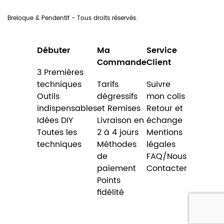
Breloque & Pendentif - Tous droits réservés.
Débuter
Ma
Service
Commande
Client
3 Premières
techniques
Tarifs
Suivre
Outils
dégressifs
mon colis
indispensables
et Remises
Retour et
Idées DIY
Livraison en
échange
Toutes les
2 à 4 jours
Mentions
techniques
Méthodes
légales
de
FAQ/Nous
paiement
Contacter
Points
fidélité