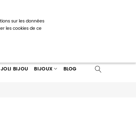
Mon panier
0
ations sur les données
 un compte
ter les cookies de ce
JOLI BIJOU
BIJOUX
BLOG