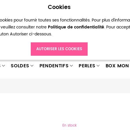
Cookies
okies pour fournir toutes ses fonctionnalités. Pour plus d'inform
pte
Ma liste d’envies
Connexion
Créer
veuillez consulter notre
Politique de confidentialité
. Pour accep
bouton Autoriser ci-dessous.
AUTORISER LES COOKIES
S
SOLDES
PENDENTIFS
PERLES
BOX MON 
En stock