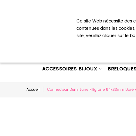
Bienvenue !
Ce site Web nécessite des co
Mon com
contenues dans les cookies, 
site, veuillez cliquer sur le 
ACCESSOIRES BIJOUX
BRELOQUE
Accueil
Connecteur Demi Lune Filigrane 84x33mm Doré x