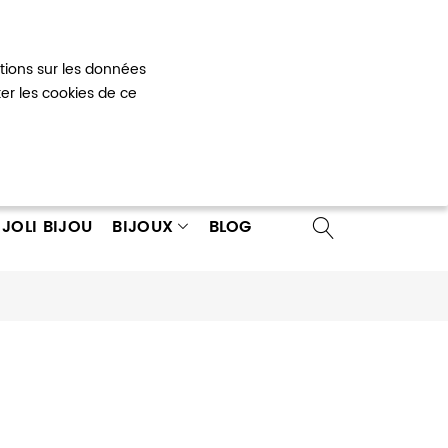
Mon panier
0
ations sur les données
 un compte
ter les cookies de ce
JOLI BIJOU
BIJOUX
BLOG