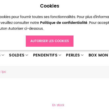
Cookies
okies pour fournir toutes ses fonctionnalités. Pour plus d'inform
pte
Ma liste d’envies
Connexion
Créer
veuillez consulter notre
Politique de confidentialité
. Pour accep
bouton Autoriser ci-dessous.
AUTORISER LES COOKIES
S
SOLDES
PENDENTIFS
PERLES
BOX MON 
 1pc
En stock