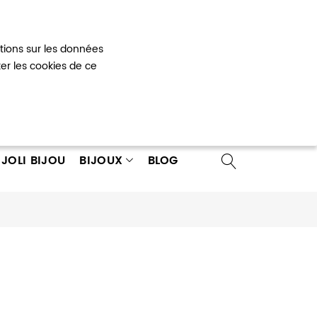
Mon panier
0
ations sur les données
 un compte
ter les cookies de ce
JOLI BIJOU
BIJOUX
BLOG