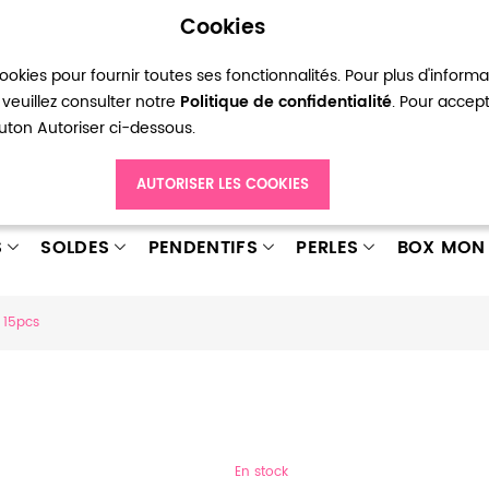
Cookies
okies pour fournir toutes ses fonctionnalités. Pour plus d'inform
pte
Ma liste d’envies
Connexion
Créer
veuillez consulter notre
Politique de confidentialité
. Pour accep
bouton Autoriser ci-dessous.
AUTORISER LES COOKIES
S
SOLDES
PENDENTIFS
PERLES
BOX MON 
 15pcs
En stock