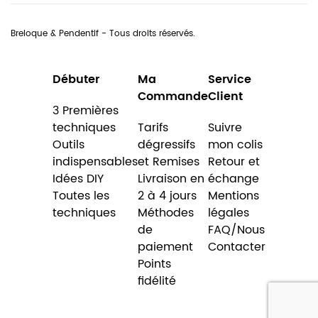
Breloque & Pendentif - Tous droits réservés.
Débuter
Ma
Service
Commande
Client
3 Premières
techniques
Tarifs
Suivre
Outils
dégressifs
mon colis
indispensables
et Remises
Retour et
Idées DIY
Livraison en
échange
Toutes les
2 à 4 jours
Mentions
techniques
Méthodes
légales
de
FAQ/Nous
paiement
Contacter
Points
fidélité