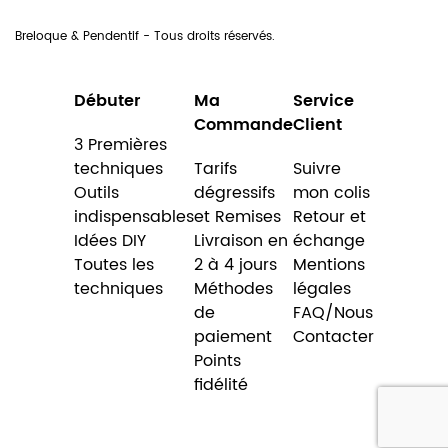
Breloque & Pendentif - Tous droits réservés.
Débuter
Ma
Service
Commande
Client
3 Premières
techniques
Tarifs
Suivre
Outils
dégressifs
mon colis
indispensables
et Remises
Retour et
Idées DIY
Livraison en
échange
Toutes les
2 à 4 jours
Mentions
techniques
Méthodes
légales
de
FAQ/Nous
paiement
Contacter
Points
fidélité