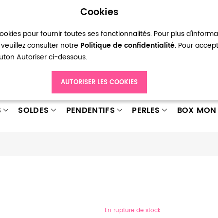
Cookies
okies pour fournir toutes ses fonctionnalités. Pour plus d'inform
pte
Ma liste d’envies
Connexion
Créer
veuillez consulter notre
Politique de confidentialité
. Pour accep
bouton Autoriser ci-dessous.
AUTORISER LES COOKIES
S
SOLDES
PENDENTIFS
PERLES
BOX MON 
En rupture de stock