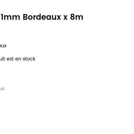
 1mm Bordeaux x 8m
aux
it est en stock
uit