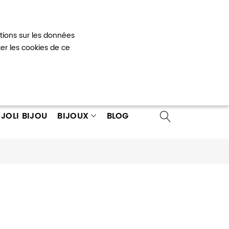
Mon panier
0
ations sur les données
 un compte
ter les cookies de ce
JOLI BIJOU
BIJOUX
BLOG