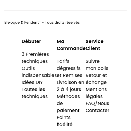
Breloque & Pendentif - Tous droits réservés.
Débuter
Ma
Service
Commande
Client
3 Premières
techniques
Tarifs
Suivre
Outils
dégressifs
mon colis
indispensables
et Remises
Retour et
Idées DIY
Livraison en
échange
Toutes les
2 à 4 jours
Mentions
techniques
Méthodes
légales
de
FAQ/Nous
paiement
Contacter
Points
fidélité