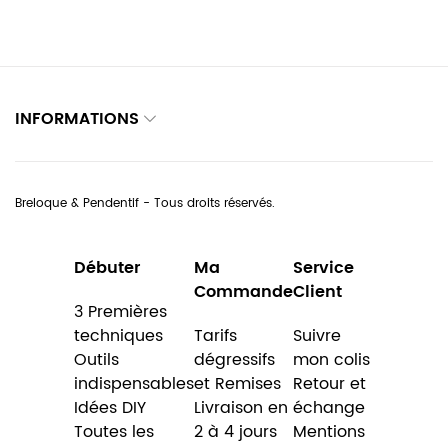
INFORMATIONS
Breloque & Pendentif - Tous droits réservés.
Débuter
Ma
Service
Commande
Client
3 Premières
techniques
Tarifs
Suivre
Outils
dégressifs
mon colis
indispensables
et Remises
Retour et
Idées DIY
Livraison en
échange
Toutes les
2 à 4 jours
Mentions